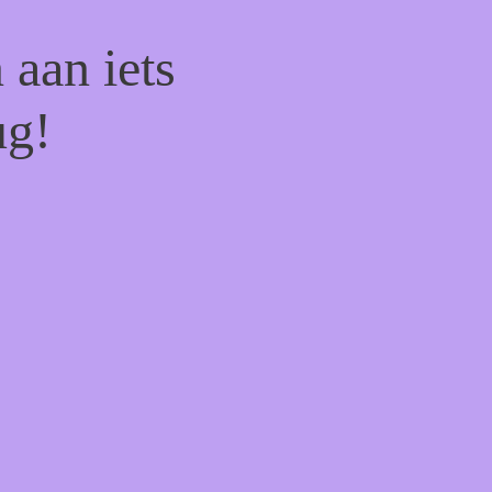
 aan iets
ug!