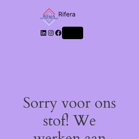
Rifera
LinkedIn
Instagram
Facebook
Login
Sorry voor ons
stof! We
werken aan