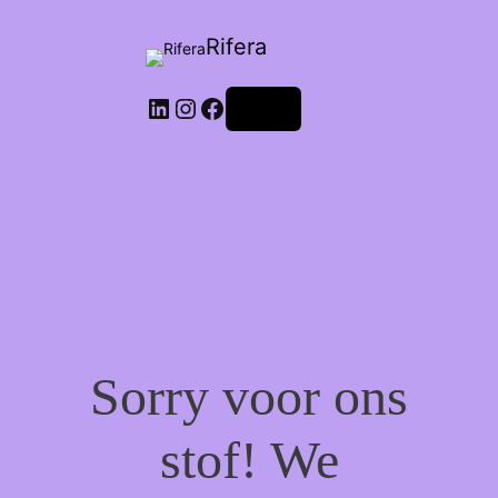
Rifera
LinkedIn
Instagram
Facebook
Login
Sorry voor ons
stof! We